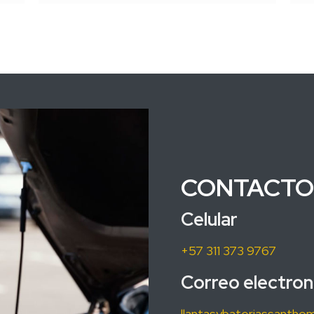
CONTACTO
Celular
+57 311 373 9767
Correo electron
llantasybateriassanth