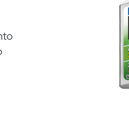
nto
o