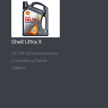
Shell Ultra X
1/4 5W-30 para motores
a Gasolina y Diésel
Ligeros