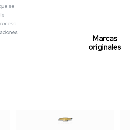
 que se
 le
proceso
caciones
Marcas
originales