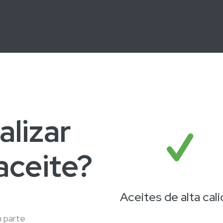
alizar
aceite?
Aceites de alta cal
n parte