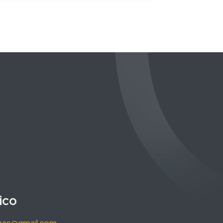
ico
omas@gmail.com