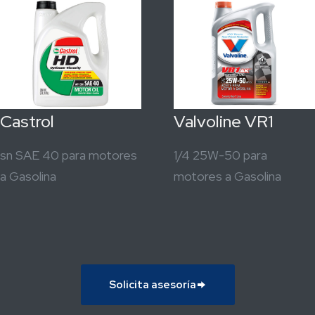
Castrol
Valvoline VR1
sn SAE 40 para motores
1/4 25W-50 para
a Gasolina
motores a Gasolina
Solicita asesoría