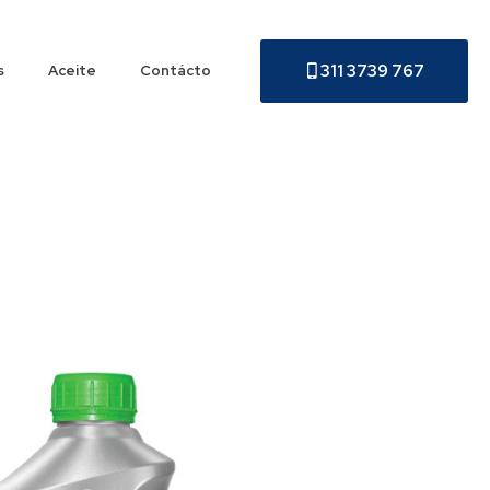
311 3739 767
s
Aceite
Contácto