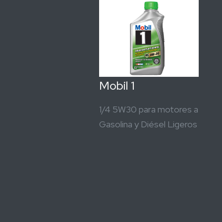
Mobil 1
1/4 5W30 para motores a
Gasolina y Diésel Ligeros