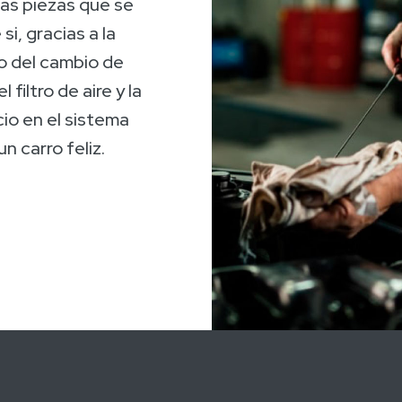
las piezas que se
i, gracias a la
io del cambio de
 filtro de aire y la
cio en el sistema
n carro feliz.